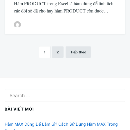
Hàm PRODUCT trong Excel là hàm dùng để tính tích
các đối số đã cho hay hàm PRODUCT còn được…
1
2
Tiếp theo
Phân
trang
bài
viết
Search
for:
BÀI VIẾT MỚI
Hàm MAX Dùng Để Làm Gì? Cách Sử Dụng Hàm MAX Trong