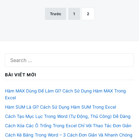
Trước
1
2
Phân
trang
bài
viết
Search
for:
BÀI VIẾT MỚI
Hàm MAX Dùng Để Làm Gì? Cách Sử Dụng Hàm MAX Trong
Excel
Hàm SUM Là Gì? Cách Sử Dụng Hàm SUM Trong Excel
Cách Tạo Mục Lục Trong Word (Tự Động, Thủ Công) Dễ Dàng
Cách Xóa Các Ô Trống Trong Excel Chỉ Với Thao Tác Đơn Giản
Cách Kẻ Bảng Trong Word – 3 Cách Đơn Giản Và Nhanh Chóng