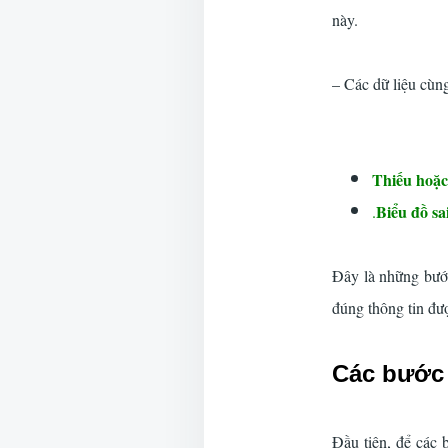
này.
– Các dữ liệu cùn
nội
Thiếu hoặc
Biểu đồ sa
.
Đây là những bướ
đúng thông tin đư
Các bước 
Đầu tiên, để các 