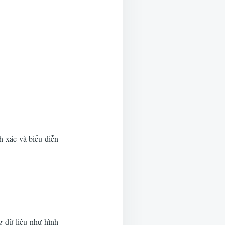
 ở đâu tốt tại hà
h xác và biểu diễn
g dữ liệu như hình