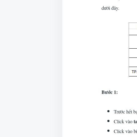
dưới đây.
Bước 1:
Trước hết b
t
Click vào
Click vào b