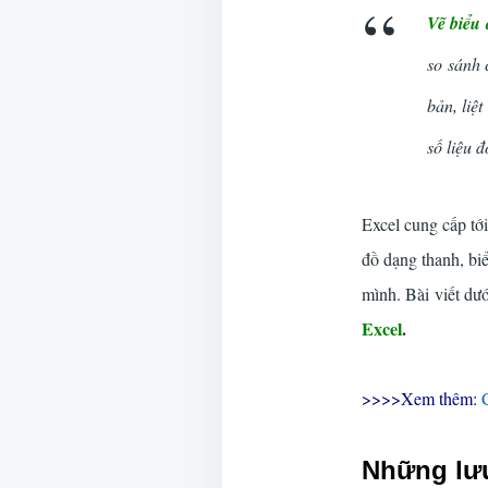
Vẽ biểu 
so sánh 
bản, liệ
số liệu 
Excel cung cấp tới
đồ dạng thanh, bi
mình. Bài viết dư
Excel
.
>>>>Xem thêm:
Những lưu